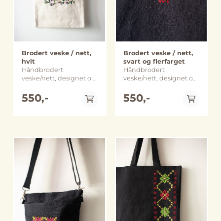
Brodert veske / nett,
Brodert veske / nett,
hvit
svart og flerfarget
Håndbrodert
Håndbrodert
veske/nett, designet og
veske/nett, designet og
laget av det palestinske
laget av det palestinske
merket Threads of
550,-
merket Threads of
550,-
Hope fra Beit Sahour.
Hope fra Beit Sahour.
Størrelse: ca. 30 x 37 cm
Vesken lukkes med en
Håndlaget og sydd i
glidelås. Størrelse: ca.
Beit Sahour, på
32 x 35,5 cm Håndlaget
Vestbredden i Palestina.
og sydd i Beit Sahour,
Merk: Farge, størrelse
på Vestbredden i
og utforming kan
Palestina. Merk: Farge,
variere noe fra bildene.
størrelse og utforming
På lager
På lager
kan variere noe fra
bildene.