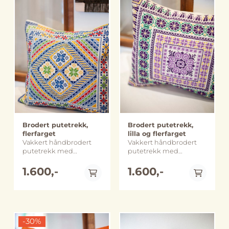
oppfølging. I tillegg
oppfølging. I tillegg
tykt stoff og den har en
Øst Jerusalem. Senteret
tilbys veiledning og
tilbys veiledning og
På lager
På lager
glidelås på toppen som
er en møteplass for
oppfølging av kvinner
oppfølging av kvinner
er pyntet med en dusk i
kvinner fra
som har blitt utsatt for
som har blitt utsatt for
samme farger som
nærområdet.
vold. 45 kvinner deltar
vold. 45 kvinner deltar
vesken. Denne er laget
Broderiproduksjonen
fast i broderiprosjektet
fast i broderiprosjektet
ved kvinnesenteret i
er en viktig kilde til
og flere titalls kvinner er
og flere titalls kvinner er
Abu Dis som ligger på
inntekt for kvinnene
faste brukere av
faste brukere av
Vestbredden, like bak
ved senteret, samtidig
senteret og ved større
senteret og ved større
separasjonsmuren mot
som det genererer
arrangementer deltar
arrangementer deltar
Øst Jerusalem. Senteret
inntekt til selve
gjerne flere hundre
gjerne flere hundre
er en møteplass for
senteret. Inntekten er
kvinner. Ved å kjøpe
kvinner. Ved å kjøpe
kvinner fra
blant annet med på å
dette produktet støtter
dette produktet støtter
nærområdet.
drifte en liten
du stolte palestinske
du stolte palestinske
Broderiproduksjonen
kvinneklinikk som tilbyr
kvinner fra
kvinner fra
Brodert putetrekk,
Brodert putetrekk,
er en viktig kilde til
tjenester relatert til
marginaliserte områder
marginaliserte områder
flerfarget
lilla og flerfarget
inntekt for kvinnene
kvinnesykdommer og
til å bidra til familiens
til å bidra til familiens
Vakkert håndbrodert
Vakkert håndbrodert
ved senteret, samtidig
graviditet og som bl.a.
økonomi og samtidig
økonomi og samtidig
putetrekk med
putetrekk med
som det genererer
sørger for at kvinner får
holde gamle tradisjoner
holde gamle tradisjoner
tradisjonelle palestinske
tradisjonelle palestinske
inntekt til selve
tatt celleprøver og
ved like. Håndlaget i
ved like. Håndlaget i
mønstre i moderne
1.600,-
mønstre i moderne
1.600,-
senteret. Inntekten er
mammografi. Dette har
Abu Dis, Palestina
Abu Dis, Palestina
design. Designet og
design. Designet og
blant annet med på å
bidratt til at mange
Størrelse: ca. 19 x 30 cm
Størrelse: ca. 18 x 27 cm
laget av det palestinske
laget av det palestinske
drifte en liten
kvinner er blitt
Merk at farge, størrelse
Merk at farge, størrelse
merket Threads of
merket Threads of
kvinneklinikk som tilbyr
diagnostisert med
og utforming kan
og utforming kan
Hope fra Beit Sahour.
Hope fra Beit Sahour.
tjenester relatert til
brystkreft og har fått
avvike noe fra bildene.
avvike noe fra bildene.
Størrelse: ca 43 x 46 cm
Størrelse: ca 38 x 42 cm
kvinnesykdommer og
behandling og
Håndlaget og sydd i
-30%
Håndlaget og sydd i
graviditet og som bl.a.
oppfølging. I tillegg