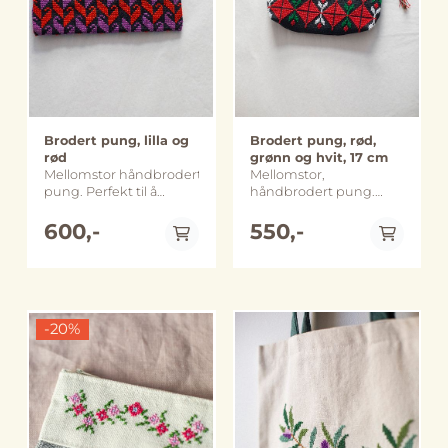
Veskestropp: ca. 110 cm
bildene.
separasjonsmuren mot
separasjonsmuren mot
tilbys veiledning og
lang Merk at farge,
Øst Jerusalem. Senteret
Øst Jerusalem. Senteret
oppfølging av kvinner
størrelse og utforming
er en møteplass for
er en møteplass for
som har blitt utsatt for
kan avvike noe fra
kvinner fra
kvinner fra
vold. 45 kvinner deltar
bildene.
nærområdet.
nærområdet.
fast i broderiprosjektet
Broderiproduksjonen
Broderiproduksjonen
og flere titalls kvinner er
er en viktig kilde til
er en viktig kilde til
faste brukere av
inntekt for kvinnene
inntekt for kvinnene
senteret og ved større
Brodert pung, lilla og
Brodert pung, rød,
ved senteret, samtidig
ved senteret, samtidig
arrangementer deltar
rød
grønn og hvit, 17 cm
som det genererer
som det genererer
gjerne flere hundre
Mellomstor håndbrodert
Mellomstor,
inntekt til selve
inntekt til selve
kvinner. Ved å kjøpe
pung. Perfekt til å
håndbrodert pung.
senteret. Inntekten er
senteret. Inntekten er
dette produktet støtter
organisere i en rotete
Perfekt til å organisere i
blant annet med på å
blant annet med på å
du stolte palestinske
veske eller skuff.
600,-
en rotete veske eller
550,-
drifte en liten
drifte en liten
kvinner fra
Pungen er brodert
skuff. Pungen er
kvinneklinikk som tilbyr
kvinneklinikk som tilbyr
marginaliserte områder
med bomullstråd på
brodert med
tjenester relatert til
tjenester relatert til
til å bidra til familiens
bomullsaida, den er
bomullstråd på
kvinnesykdommer og
kvinnesykdommer og
økonomi og samtidig
foret med
bomullsaida, den er
graviditet og som bl.a.
graviditet og som bl.a.
holde gamle tradisjoner
bomullslerret og har en
foret med
sørger for at kvinner får
sørger for at kvinner får
ved like. Håndlaget i
glidelås på toppen som
-20%
bomullslerret og har en
tatt celleprøver og
tatt celleprøver og
Abu Dis, Palestina
er pyntet med en dusk i
glidelås på toppen som
mammografi. Dette har
mammografi. Dette har
Størrelse: ca. 33 x 35 cm
samme farger som
er pyntet med en dusk i
bidratt til at mange
bidratt til at mange
På lager
På lager
Veskestropp: ca. 120 cm
pungen. Denne er
samme farger som
kvinner er blitt
kvinner er blitt
lang Merk at farge,
laget ved
pungen. Denne er
diagnostisert med
diagnostisert med
størrelse og utforming
kvinnesenteret i Abu
laget ved
brystkreft og har fått
brystkreft og har fått
kan avvike noe fra
Dis som ligger på
kvinnesenteret i Abu
behandling og
behandling og
bildene.
Vestbredden, like bak
Dis som ligger på