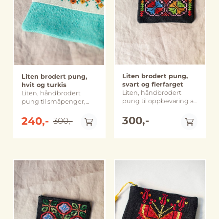
bildene.
variere noe fra bildene.
variere noe fra bildene.
Liten brodert pung,
Liten brodert pung,
svart og flerfarget
hvit og turkis
Liten, håndbrodert
Liten, håndbrodert
pung til oppbevaring av
pung til småpenger,
småpenger, smykker
smykker og andre
og andre småsaker.
300,-
småsaker. Perfekt til å
240,-
300,-
Perfekt for å holde
organisere i en rotete
orden i en rotete veske
veske eller skuff.
eller skuff. Designet og
Designet og laget av
laget av det palestinske
det palestinske merket
merket Threads of
Samidoun i Beit Sahour
Hope fra Beit Sahour.
i Palestina.
Størrelse: ca. 11 x 13 cm
Navnet Samidoun, kommer
Håndlaget og sydd i
fra ordet Sumud og er
På lager
På lager
Beit Sahour, på
arabisk for "å være
Vestbredden i Palestina.
standhaftig". Størrelse: :
Merk: Farge, størrelse
ca. 11 x 13 cm Håndlaget
og utforming kan
og sydd i Beit Sahour,