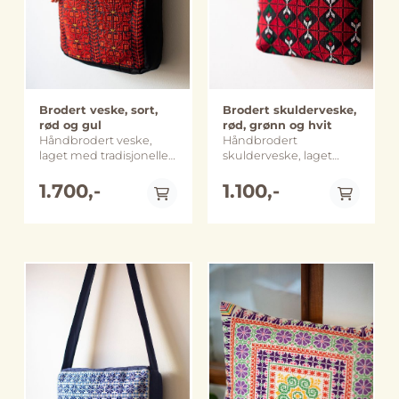
Brodert veske, sort,
Brodert skulderveske,
rød og gul
rød, grønn og hvit
Håndbrodert veske,
Håndbrodert
laget med tradisjonelle
skulderveske, laget
palestinske mønstre i
med tradisjonelle
et moderne design.
1.700,-
palestinske mønstre i
1.100,-
Vesken er brodert med
oppdatert, moderne
bomullstråd på
design. Vesken er
bomullsaida på den ene
brodert med
siden, på den andre
bomullstråd på
siden er det ensfarget
bomullsaida på den ene
svart bomullslerret.
siden. Vesken er foret
Vesken er foret med et
med bomullslerrett og
tykt stoff og har en
har en glidelås på
På lager
På lager
glidelås på toppen, og
toppen som er pyntet
på siden, som er pyntet
med en dusk i samme
med en dusk i samme
farger som vesken.
farger som vesken. Den
Denne er laget ved
har to innerlommer, en
kvinnesenteret i Abu
med og en uten
Dis som ligger på