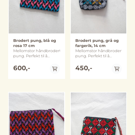
separasjonsmuren mot
kvinner er blitt
behandling og
Øst Jerusalem. Senteret
diagnostisert med
oppfølging. I tillegg
er en møteplass for
brystkreft og har fått
tilbys veiledning og
kvinner fra
behandling og
oppfølging av kvinner
nærområdet.
oppfølging. I tillegg
som har blitt utsatt for
Broderiproduksjonen
tilbys veiledning og
vold. 45 kvinner deltar
er en viktig kilde til
oppfølging av kvinner
fast i broderiprosjektet
inntekt for kvinnene
som har blitt utsatt for
og flere titalls kvinner er
Brodert pung, blå og
Brodert pung, grå og
ved senteret, samtidig
vold. 45 kvinner deltar
faste brukere av
rosa 17 cm
fargerik, 14 cm
som det genererer
fast i broderiprosjektet
senteret og ved større
Mellomstor håndbrodert
Mellomstor håndbrodert
inntekt til selve
og flere titalls kvinner er
arrangementer deltar
pung. Perfekt til å
pung. Perfekt til å
senteret. Inntekten er
faste brukere av
gjerne flere hundre
organisere i en rotete
organisere i en rotete
blant annet med på å
senteret og ved større
kvinner. Ved å kjøpe
veske eller skuff.
600,-
veske eller skuff.
450,-
drifte en liten
arrangementer deltar
dette produktet støtter
Pungen er brodert
Pungen er brodert
kvinneklinikk som tilbyr
gjerne flere hundre
du stolte palestinske
med bomullstråd på
med bomullstråd på
tjenester relatert til
kvinner. Ved å kjøpe
kvinner fra
bomullsaida, den er
bomullsaida, den er
kvinnesykdommer og
dette produktet støtter
marginaliserte områder
foret med
foret med
graviditet og som bl.a.
du stolte palestinske
til å bidra til familiens
bomullslerret og har en
bomullslerret og har en
sørger for at kvinner får
kvinner fra
økonomi og samtidig
glidelås på toppen som
glidelås på toppen som
tatt celleprøver og
marginaliserte områder
holde gamle tradisjoner
er pyntet med en dusk i
er pyntet med en dusk i
mammografi. Dette har
til å bidra til familiens
ved like. Håndlaget i
samme farger som
samme farger som
bidratt til at mange
På lager
På lager
økonomi og samtidig
Abu Dis, Palestina
pungen. Denne er
pungen. Denne er
kvinner er blitt
holde gamle tradisjoner
Størrelse: ca. 22 cm x
laget ved
laget ved
diagnostisert med
ved like. Håndlaget i
23 cm Merk at farge,
kvinnesenteret i Abu
kvinnesenteret i Abu
brystkreft og har fått
Abu Dis, Palestina
størrelse og utforming
Dis som ligger på
Dis som ligger på
behandling og
Størrelse: ca. 24 x 24 cm
kan avvike noe fra
Vestbredden, like bak
Vestbredden, like bak
oppfølging. I tillegg