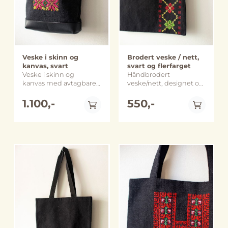
Veske i skinn og
Brodert veske / nett,
kanvas, svart
svart og flerfarget
Veske i skinn og
Håndbrodert
kanvas med avtagbare
veske/nett, designet og
reimer og
laget av det palestinske
håndbroderte detaljer.
1.100,-
merket Threads of
550,-
Designet og laget av
Hope fra Beit Sahour.
det palestinske merket
Vesken lukkes med en
Threads of Hope fra Beit
glidelås. Størrelse: ca.
Sahour. Størrelse: ca. 26
32 x 35,5 cm Håndlaget
x 26 cm Håndlaget og
og sydd i Beit Sahour,
sydd i Beit Sahour, på
på Vestbredden i
Vestbredden i
Palestina. Merk: Farge,
Palestina.
størrelse og utforming
På lager
På lager
kan variere noe fra
bildene.