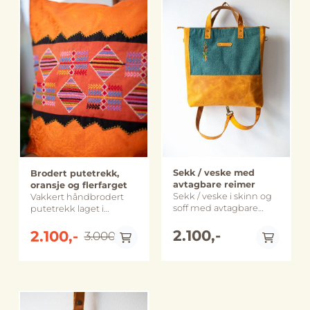
Beit Sahour, på
Beit Sahour, på
sørger for at kvinner får
tilbys veiledning og
Vestbredden i
Vestbredden i
tatt celleprøver og
oppfølging av kvinner
På lager
Palestina. Merk at
Palestina. Merk at
mammografi. Dette har
som har blitt utsatt for
farge, størrelse og
farge, størrelse og
bidratt til at mange
vold. 45 kvinner deltar
utforming kan avvike
utforming kan avvike
kvinner er blitt
fast i broderiprosjektet
noe fra bildene.
noe fra bildene.
diagnostisert med
og flere titalls kvinner er
brystkreft og har fått
faste brukere av
behandling og
senteret og ved større
oppfølging. I tillegg
arrangementer deltar
tilbys veiledning og
gjerne flere hundre
oppfølging av kvinner
kvinner. Ved å kjøpe
som har blitt utsatt for
dette produktet støtter
vold. 45 kvinner deltar
du stolte palestinske
fast i broderiprosjektet
kvinner fra
og flere titalls kvinner er
marginaliserte områder
Sekk / veske med
Brodert putetrekk,
faste brukere av
til å bidra til familiens
avtagbare reimer
oransje og flerfarget
senteret og ved større
økonomi og samtidig
Sekk / veske i skinn og
Vakkert håndbrodert
arrangementer deltar
holde gamle tradisjoner
soff med avtagbare
putetrekk laget i
gjerne flere hundre
ved like. Håndlaget i
reimer og
tradisjonelle palestinske
kvinner. Ved å kjøpe
Abu Dis, Palestina
håndbroderte
2.100,-
mønstre i oppdatert,
2.100,-
3.000,-
dette produktet støtter
Størrelse: ca. 24 x 15 cm
detaljer. Innsiden er
moderne design.
du stolte palestinske
Merk at farge, størrelse
foret med sort stoff og
Brodert med
kvinner fra
og utforming kan
har to innerlommer, en
bomullstråd på
marginaliserte områder
avvike noe fra bildene.
i skinn og en med
bomullsdamask på den
til å bidra til familiens
glidelås. Designet og
ene siden, den andre
økonomi og samtidig
laget av det palestinske
siden er i