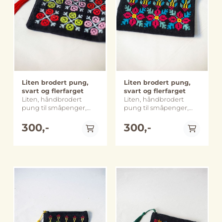
og utforming kan
variere noe fra bildene.
Liten brodert pung,
Liten brodert pung,
svart og flerfarget
svart og flerfarget
Liten, håndbrodert
Liten, håndbrodert
pung til småpenger,
pung til småpenger,
smykker og andre
smykker og andre
småsaker. Perfekt til å
300,-
småsaker. Perfekt til å
300,-
organisere i en rotete
organisere i en rotete
veske eller skuff.
veske eller skuff.
Størrelse: : ca. 11 x 13 cm
Størrelse: : ca. 11 x 13 cm
Håndlaget og sydd i
Håndlaget og sydd i
Beit Sahour, Palestina
Beit Sahour, Palestina
Merk: Farge, størrelse
Merk: Farge, størrelse
og utforming kan
og utforming kan
variere noe fra bildene.
variere noe fra bildene.
På lager
På lager