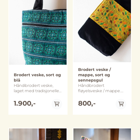
separasjonsmuren mot
separasjonsmuren mot
På lager
På lager
Øst Jerusalem. Senteret
Øst Jerusalem. Senteret
er en møteplass for
er en møteplass for
kvinner fra
kvinner fra
nærområdet.
nærområdet.
Broderiproduksjonen
Broderiproduksjonen
er en viktig kilde til
er en viktig kilde til
inntekt for kvinnene
inntekt for kvinnene
ved senteret, samtidig
ved senteret, samtidig
som det genererer
som det genererer
inntekt til selve
inntekt til selve
senteret. Inntekten er
senteret. Inntekten er
blant annet med på å
blant annet med på å
Brodert veske /
drifte en liten
drifte en liten
Brodert veske, sort og
mappe, sort og
kvinneklinikk som tilbyr
kvinneklinikk som tilbyr
blå
sennepsgul
tjenester relatert til
tjenester relatert til
Håndbrodert veske,
Håndbrodert
kvinnesykdommer og
kvinnesykdommer og
laget med tradisjonelle
fløyelsveske / mappe.
graviditet og som bl.a.
graviditet og som bl.a.
palestinske mønstre i
Lukkes med en
sørger for at kvinner får
sørger for at kvinner får
et moderne design.
1.900,-
glidelås som er pyntet
800,-
tatt celleprøver og
tatt celleprøver og
Vesken er brodert med
med en dusk i samme
mammografi. Dette har
mammografi. Dette har
bomullstråd på
farger som broderiene.
bidratt til at mange
bidratt til at mange
bomullsaida på den ene
Denne er laget ved
kvinner er blitt
kvinner er blitt
siden, på den andre
kvinnesenteret i Abu
diagnostisert med
diagnostisert med
siden er det ensfarget
Dis som ligger på
brystkreft og har fått
brystkreft og har fått
svart bomullslerret.
Vestbredden, like bak
behandling og
behandling og
Vesken er foret med et
separasjonsmuren mot