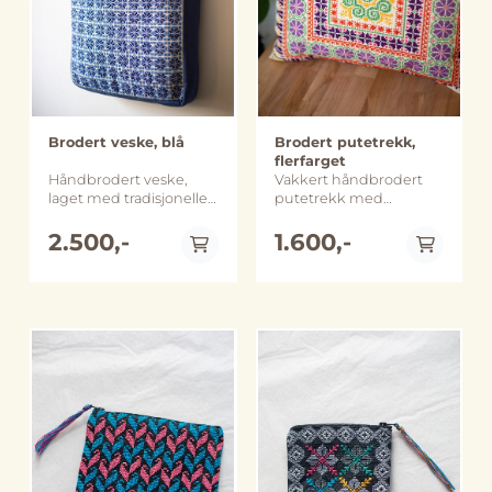
glidelås. Denne er laget
Vestbredden, like bak
ved kvinnesenteret i
separasjonsmuren mot
Abu Dis som ligger på
Øst Jerusalem. Senteret
Vestbredden, like bak
er en møteplass for
separasjonsmuren mot
kvinner fra
Øst Jerusalem. Senteret
nærområdet.
er en møteplass for
Broderiproduksjonen
Brodert veske, blå
Brodert putetrekk,
kvinner fra
er en viktig kilde til
flerfarget
nærområdet.
inntekt for kvinnene
Håndbrodert veske,
Vakkert håndbrodert
Broderiproduksjonen
ved senteret, samtidig
laget med tradisjonelle
putetrekk med
er en viktig kilde til
som det genererer
palestinske mønstre i
tradisjonelle palestinske
inntekt for kvinnene
inntekt til selve
et moderne design.
2.500,-
mønstre i moderne
1.600,-
ved senteret, samtidig
senteret. Inntekten er
Vesken er brodert med
design. Designet og
som det genererer
blant annet med på å
bomullstråd på
laget av det palestinske
inntekt til selve
drifte en liten
bomullsaida på den ene
merket Threads of
senteret. Inntekten er
kvinneklinikk som tilbyr
siden, på den andre
Hope fra Beit Sahour.
blant annet med på å
tjenester relatert til
siden er det ensfarget
Størrelse: ca 37 x 40 cm
drifte en liten
kvinnesykdommer og
blå bomullslerret.
Håndlaget og sydd i
kvinneklinikk som tilbyr
graviditet og som bl.a.
Vesken er foret og har
Beit Sahour, på
tjenester relatert til
sørger for at kvinner får
to innerlommer, en
Vestbredden i
kvinnesykdommer og
tatt celleprøver og
På lager
På lager
med og en uten
Palestina. Merk at
graviditet og som bl.a.
mammografi. Dette har
glidelås. Denne er laget
farge, størrelse og
sørger for at kvinner får
bidratt til at mange
ved kvinnesenteret i
utforming kan avvike
tatt celleprøver og
kvinner er blitt
Abu Dis som ligger på
noe fra bildene.
mammografi. Dette har
diagnostisert med
Vestbredden, like bak
bidratt til at mange
brystkreft og har fått