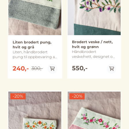
oppfølging. I tillegg
oppfølging. I tillegg
separasjonsmuren mot
Vestbredden, like bak
tilbys veiledning og
tilbys veiledning og
Øst Jerusalem. Senteret
separasjonsmuren mot
oppfølging av kvinner
oppfølging av kvinner
er en møteplass for
Øst Jerusalem. Senteret
som har blitt utsatt for
som har blitt utsatt for
kvinner fra
er en møteplass for
vold. 45 kvinner deltar
vold. 45 kvinner deltar
nærområdet.
kvinner fra
fast i broderiprosjektet
fast i broderiprosjektet
Broderiproduksjonen
nærområdet.
og flere titalls kvinner er
og flere titalls kvinner er
er en viktig kilde til
Broderiproduksjonen
faste brukere av
faste brukere av
inntekt for kvinnene
er en viktig kilde til
senteret og ved større
senteret og ved større
Brodert veske / nett,
Liten brodert pung,
ved senteret, samtidig
inntekt for kvinnene
arrangementer deltar
arrangementer deltar
hvit og grønn
hvit og grå
som det genererer
ved senteret, samtidig
gjerne flere hundre
gjerne flere hundre
Håndbrodert
Liten, håndbrodert
inntekt til selve
som det genererer
kvinner. Ved å kjøpe
kvinner. Ved å kjøpe
veske/nett, designet og
pung til oppbevaring av
senteret. Inntekten er
inntekt til selve
dette produktet støtter
dette produktet støtter
laget av det palestinske
småpenger, smykker
blant annet med på å
senteret. Inntekten er
du stolte palestinske
du stolte palestinske
merket Threads of
550,-
og andre småsaker.
240,-
300,-
drifte en liten
blant annet med på å
kvinner fra
kvinner fra
Hope fra Beit Sahour.
Perfekt for å holde
kvinneklinikk som tilbyr
drifte en liten
marginaliserte områder
marginaliserte områder
Størrelse: ca. 30 x 37 cm
orden i en rotete veske
tjenester relatert til
kvinneklinikk som tilbyr
til å bidra til familiens
til å bidra til familiens
Håndlaget og sydd i
eller skuff. Designet og
kvinnesykdommer og
tjenester relatert til
økonomi og samtidig
økonomi og samtidig
Beit Sahour, på
laget av det palestinske
graviditet og som bl.a.
kvinnesykdommer og
holde gamle tradisjoner
holde gamle tradisjoner
Vestbredden i Palestina.
merket Threads of
sørger for at kvinner får
graviditet og som bl.a.
ved like. Håndlaget i
ved like. Håndlaget i
-20%
Merk: Farge, størrelse
-20%
Hope fra Beit Sahour.
tatt celleprøver og
sørger for at kvinner får
Abu Dis, Palestina
Abu Dis, Palestina.
og utforming kan
Størrelse: ca. 11 x 13 cm
mammografi. Dette har
tatt celleprøver og
Størrelse: 17,5 cm x
Størrelse: ca. 14 x 14 cm
variere noe fra bildene.
Håndlaget og sydd i
bidratt til at mange
mammografi. Dette har
På lager
På lager
14 cm Merk at farge,
Merk: Farge, størrelse
Beit Sahour, på
kvinner er blitt
bidratt til at mange
størrelse og utforming
og utforming kan
Vestbredden i Palestina.
diagnostisert med
kvinner er blitt
kan avvike noe fra
variere noe fra bildene.
Merk: Farge, størrelse
brystkreft og har fått
diagnostisert med
bildene.
og utforming kan
behandling og
brystkreft og har fått