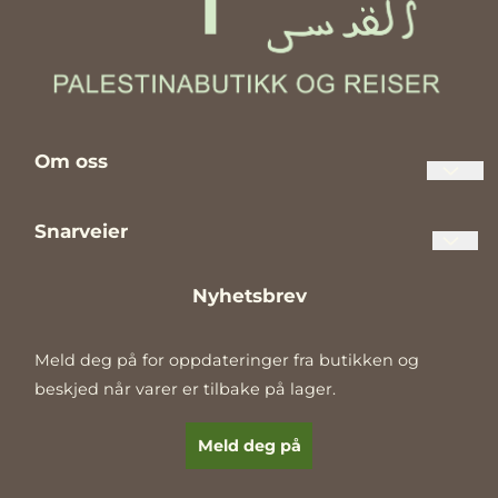
50 x 50 cm Håndlaget i
Abu Dis, Palestina.
Merk at størrelse og
utforming kan avvike
noe fra bildene.
Om oss
Palestinabutikken Al Quds er en norsk nettbutikk og butikk
Snarveier
med mer enn 35 års erfaring med rettferdig handel i
Palestina. Foretrekker du å handle lokalt, er du hjertelig
velkommen til å hente bestillingen din direkte i butikken
Kontakt oss
Nyhetsbrev
vår
Om oss
Butikkens åpningstider:
Meld deg på for oppdateringer fra butikken og
Kjøpsbetingelser og retur
Mandag til fredag 11 – 18
beskjed når varer er tilbake på lager.
Lørdag 10 – 17
Gavekort
E-post
Fritt Palestina <3
Meld deg på