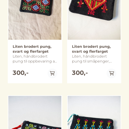
variere noe fra bildene.
Palestina (merk at farge,
størrelse og utforming
kan avvike noe fra
bildene)
Liten brodert pung,
Liten brodert pung,
svart og flerfarget
svart og flerfarget
Liten, håndbrodert
Liten, håndbrodert
pung til oppbevaring av
pung til småpenger,
småpenger, smykker
smykker og andre
og andre småsaker.
300,-
småsaker. Perfekt til å
300,-
Perfekt for å holde
organisere i en rotete
orden i en rotete veske
veske eller skuff.
eller skuff. Designet og
Mønsteret er typisk for
laget av det palestinske
Gaza-regionen og blir
merket Threads of
kalt «Cypress Pendant»
Hope fra Beit Sahour.
eller قلادة سرو.
Størrelse: ca. 11 x 13 cm
Størrelse: : ca. 11 x 13 cm
Håndlaget og sydd i
Håndlaget og sydd i
På lager
På lager
Beit Sahour, på
Beit Sahour, Palestina
Vestbredden i Palestina.
Merk: Farge, størrelse