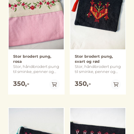
og utforming kan
variere noe fra bildene.
Stor brodert pung,
Stor brodert pung,
rosa
svart og rød
Stor, håndbrodert pung
Stor, håndbrodert pung
til sminke, penner og
til sminke, penner og
andre småsaker.
andre småsaker.
Perfekt til å organisere i
350,-
Perfekt til å organisere i
350,-
en rotete veske eller
en rotete veske eller
skuff. Håndlaget i Beit
skuff. Pungen er
Sahour, Palestina
brodert med
Størrelse: 16 x 20 cm
bomullstråd på
(merk at farge, størrelse
bomullsaida, og er foret
og utforming kan
med et stripete stoff.
avvike noe fra bildene)
Mønsteret er typisk for
På lager
På lager
Gaza-regionen og blir
kalt «Cypress Pendant»
eller قلادة سرو.