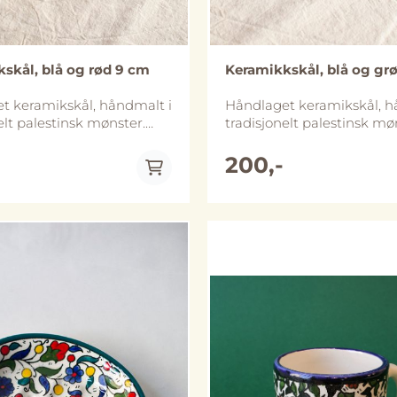
skål, blå og rød 9 cm
Keramikkskål, blå og gr
t keramikskål, håndmalt i
Håndlaget keramikskål, h
elt palestinsk mønster.
tradisjonelt palestinsk mø
 er ca 8-9 cm og skålen er
Diameter er ca 8-9 cm og 
øy. Skålene finnes i flere
ca 4 cm høy. Skålene finnes
200,-
åndlaget i Al-
ulike størrelser. Håndlaget i Al-
on), Palestina. Skålene
Khalil (Hebron), Palestina. Skålen
vaskmaskin, vi anbefaler
tåler oppvaskmaskin, vi a
åndvask for å bevare de
likevel håndvask for å bev
erk at størrelse og
lenger. Merk at størrelse 
g kan avvike noe fra
utforming kan avvike noe 
På lager
På lager
bildene.