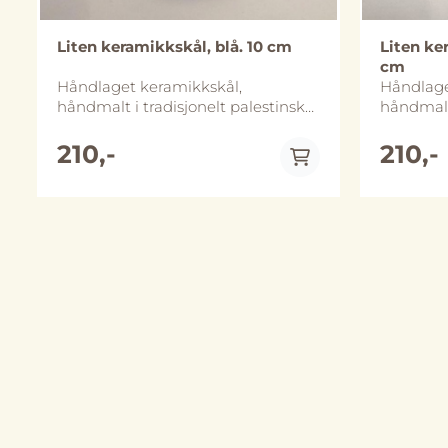
Liten keramikkskål, blå. 10 cm
Liten ker
cm
Håndlaget keramikkskål,
Håndlage
håndmalt i tradisjonelt palestinsk
håndmalt 
mønster. Diameter er ca 10 cm og
mønster.
skålen er ca 2,5 cm høy. Skålene
skålen er
210,-
210,-
finnes i flere ulike størrelser og
finnes i f
dette er den minste av de vi har i
dette er 
sortimentet. Håndlaget i Al-Khalil
sortiment
(Hebron), Palestina. Skålene tåler
(Hebron), Pales
både mikrobølgeovn og
oppvaskma
oppvaskmaskin, vi anbefaler likevel
håndvask 
håndvask for å bevare de lenger.
Merk at 
Merk at størrelse og utforming kan
avvike no
avvike noe fra bildene.