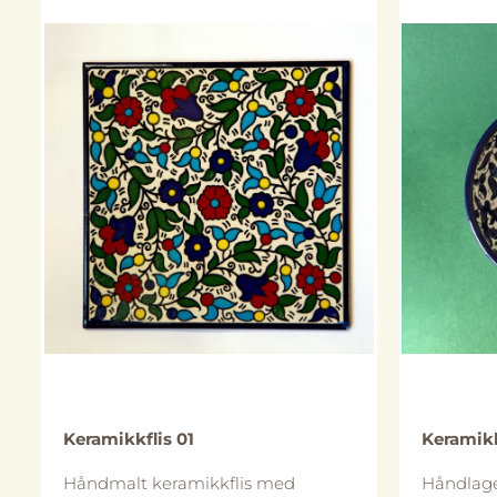
utforming kan avvike noe fra
bildene.
bildene.
På lager
Keramikkflis 01
Keramikk
Håndmalt keramikkflis med
Håndlage