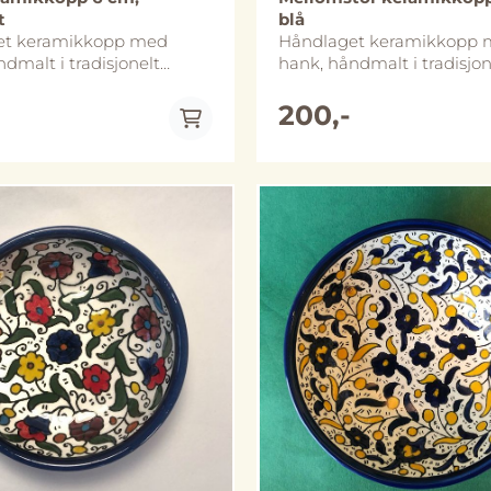
t
blå
et keramikkopp med
Håndlaget keramikkopp
dmalt i tradisjonelt
hank, håndmalt i tradisjon
sk mønster. Diameter er ca
palestinsk mønster. Diame
koppen er ca 7 cm høy.
7 cm og koppen er ca 8,5 
200,-
innes i tre ulike
Koppene finnes i tre ulike
r og dette er den minste.
størrelser og dette er den
 i Al-Khalil (Hebron),
mellomstore. Håndlaget i 
de
(Hebron), Palestina
geovn og oppvaskmaskin,
ler likevel håndvask for å
 lenger. Merk at størrelse
ming kan avvike noe fra