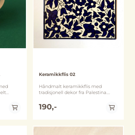
,
Keramikkflis 02
 med
Håndmalt keramikkflis med
elt
tradisjonell dekor fra Palestina.
ter er ca
Flisene er vanlige keramiske fliser
m høy.
og kan pynte opp en kjøkkenvegg,
190,-
brukes som et gryteunderlag eller
 minste.
til å ha planter på. Vi selger fliser
ron),
enkeltvis og vi har ikke alltid så
mange av hver flis på lager, men
kmaskin,
om du vil kjøpe flere så ta kontakt