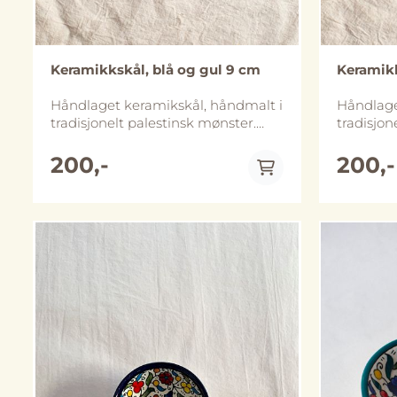
Keramikkskål, blå og gul 9 cm
Keramikk
Håndlaget keramikskål, håndmalt i
Håndlage
tradisjonelt palestinsk mønster.
tradisjon
Diameter er ca 8-9 cm og skålen er
Diameter
ca 4 cm høy. Skålene finnes i flere
ca 4 cm h
200,-
200,-
ulike størrelser. Håndlaget i Al-
ulike størrelser. H
Khalil (Hebron), Palestina. Skålene
Khalil (Hebr
tåler oppvaskmaskin, vi anbefaler
tåler opp
likevel håndvask for å bevare de
likevel h
lenger. Merk at størrelse og
lenger. M
utforming kan avvike noe fra
utformin
På lager
bildene.
bildene.