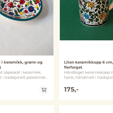
 i keramikk, grønn og
Liten keramikkopp 6 cm
t
flerfarget
t såpeskål i keramikk,
Håndlaget keramikkopp
i tradisjonelt palestinsk
hank, håndmalt i tradisjon
Skålen har riller og tre
palestinsk mønster. Diame
 at vannet renner ut og
6 cm og koppen er ca 7 c
175,-
 seg tørr og fin. Laget i
Koppene finnes i tre ulike
 (Hebron), Palestina.
størrelser og dette er den
n er ca. 14,5 cm x 11 cm
Håndlaget i Al-Khalil (Heb
 størrelse og
Palestina Koppene tåler både
g kan avvike noe fra
mikrobølgeovn og oppvas