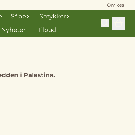
Om oss
e
Såpe
Smykker
Nyheter
Tilbud
edden i Palestina.