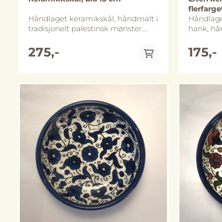
flerfarge
Håndlaget keramikskål, håndmalt i
Håndlag
tradisjonelt palestinsk mønster.
hank, hån
Diameter er ca 15 cm og skålen er
palestin
ca 5 cm høy. Skålene finnes i flere
6 cm og 
275,-
175,-
ulike størrelser.Håndlaget i Al-
Koppene f
Khalil (Hebron), Palestina. Skålene
størrelse
tåler både mikrobølgeovn og
Håndlaget
oppvaskmaskin, vi anbefaler likevel
Palestina Koppene tåler bå
håndvask for å bevare de lenger.
mikrobøl
Merk at størrelse og utforming kan
vi anbefa
avvike noe fra bildene.
bevare de
og utfor
bildene.