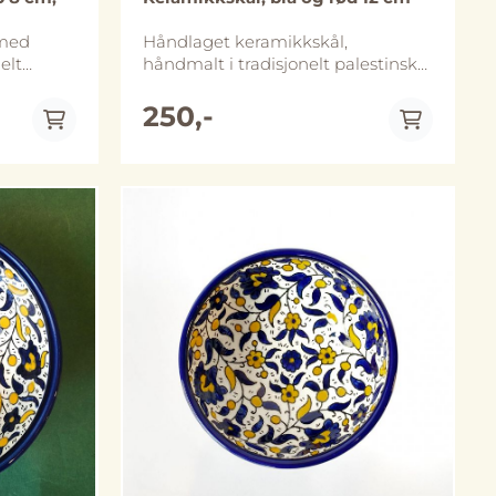
 med
Håndlaget keramikkskål,
elt
håndmalt i tradisjonelt palestinsk
ter er ca
mønster. Diameter er ca 12 cm og
cm høy.
skålen er ca 5 cm høy. Skålene
250,-
finnes i flere ulike størrelser.
Håndlaget i Al-Khalil (Hebron),
Al-Khalil
Palestina. Skålene tåler både
mikrobølgeovn og oppvaskmaskin,
vi anbefaler likevel håndvask for å
bevare de lenger. Merk at størrelse
og utforming kan avvike noe fra
bildene.