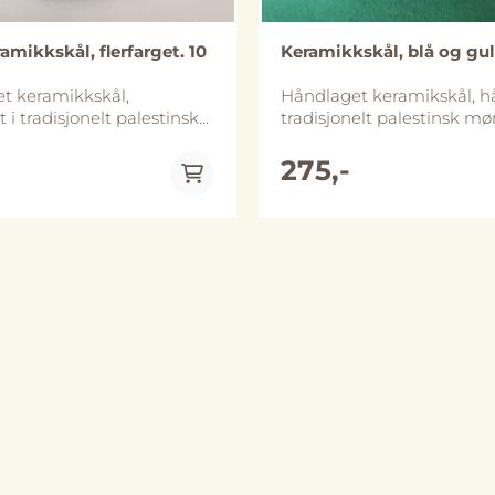
amikkskål, flerfarget. 10
Keramikkskål, blå og gul
t keramikkskål,
Håndlaget keramikskål, h
i tradisjonelt palestinsk
tradisjonelt palestinsk mø
 Diameter er ca 10 cm og
Diameter er ca 15 cm og s
 ca 2 cm høy. Skålene
ca 5 cm høy. Skålene finnes
275,-
lere ulike størrelser og
ulike størrelser.Håndlaget 
den minste av de vi har i
Khalil (Hebron), Palestina. Skålen
et. Håndlaget i Al-Khalil
tåler både mikrobølgeovn
tina. Skålene tåler
oppvaskmaskin, vi anbefal
skin, vi anbefaler likevel
håndvask for å bevare de 
for å bevare de lenger.
Merk at størrelse og utfo
størrelse og utforming kan
avvike noe fra bildene.
e fra bildene.