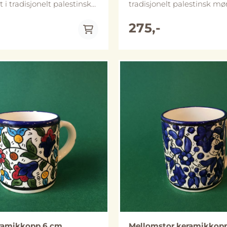
i tradisjonelt palestinsk
tradisjonelt palestinsk mø
 Diameter er ca 12 cm og
Diameter er ca 15 cm og s
 ca 5 cm høy. Skålene
ca 5 cm høy. Skålene finnes
275,-
lere ulike størrelser.
ulike størrelser.Håndlaget 
 i Al-Khalil (Hebron),
Khalil (Hebron), Palestina. Skålen
 både
tåler både mikrobølgeovn
geovn og oppvaskmaskin,
oppvaskmaskin, vi anbefal
ler likevel håndvask for å
håndvask for å bevare de 
På lager
På lager
 lenger. Merk at størrelse
Merk at størrelse og utfo
ming kan avvike noe fra
avvike noe fra bildene.
ramikkopp 6 cm,
Mellomstor keramikkopp