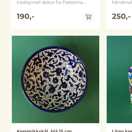
tradisjonell dekor fra Palestina.
håndmalt 
Flisene er vanlige keramiske fliser
mønster.
og kan pynte opp en kjøkkenvegg,
skålen er
190,-
250,-
brukes som et gryteunderlag eller
finnes i f
til å ha planter på. Vi selger fliser
Håndlaget
enkeltvis og vi har ikke alltid så
Palestina. Skålene tåler
mange av hver flis på lager, men
mikrobøl
om du vil kjøpe flere så ta kontakt
vi anbefa
På lager
med oss så bestiller vi det inn for
bevare de
deg! Prisen kan da også bli noe
og utfor
lavere avhengig av antall og frakt.
bildene.
Vi kan også bestille inn i andre
størrelser/farger. Håndlaget i Al-
Khalil (Hebron), Palestina.
Størrelse: 15 x 15 cm (Merk at
utforming kan avvike noe fra
bildene).
Keramikkskål, blå 15 cm
Liten ke