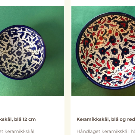
vi anbefaler likevel håndva
bevare de lenger. Merk at 
og utforming kan avvike n
bildene.
På lager
På lager
skål, blå 12 cm
Keramikkskål, blå og rød
t keramikkskål,
Håndlaget keramikskål, h