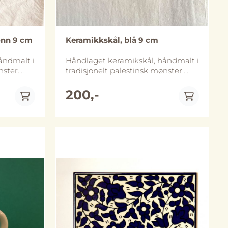
ønn 9 cm
Keramikkskål, blå 9 cm
åndmalt i
Håndlaget keramikskål, håndmalt i
nster.
tradisjonelt palestinsk mønster.
skålen er
Diameter er ca 9 cm og skålen er
 i flere
ca 4 cm høy. Skålene finnes i flere
200,-
ulike størrelser. Håndlaget i Al-
e
Khalil (Hebron), Palestina. Skålene
nbefaler
tåler oppvaskmaskin, vi anbefaler
are de
likevel håndvask for å bevare de
og
lenger. Merk at størrelse og
fra
utforming kan avvike noe fra
På lager
bildene.