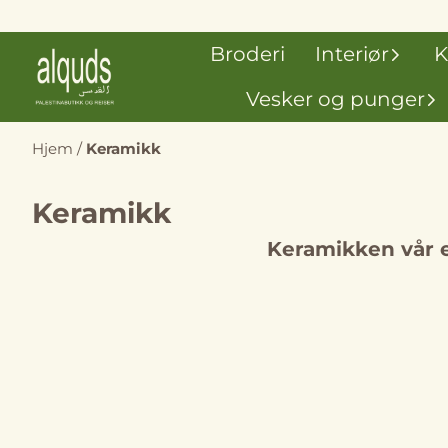
Hopp til innhold
Broderi
Interiør
K
Vesker og punger
Hjem
/
Keramikk
Keramikk
Keramikken vår er