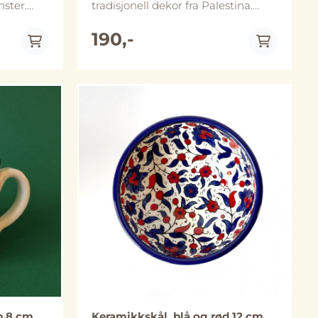
nster.
tradisjonell dekor fra Palestina.
kålen er
Flisene er vanlige keramiske fliser
 i flere
og kan pynte opp en kjøkkenvegg,
190,-
i Al-
brukes som et gryteunderlag eller
e
til å ha planter på. Vi selger fliser
 og
enkeltvis og vi har ikke alltid så
er likevel
mange av hver flis på lager, men
lenger.
om du vil kjøpe flere så ta kontakt
På lager
rming kan
med oss så bestiller vi det inn for
deg! Prisen kan da også bli noe
lavere avhengig av antall og frakt.
Vi kan også bestille inn i andre
størrelser/farger. Håndlaget i Al-
Khalil (Hebron), Palestina.
Størrelse: 15 x 15 cm (Merk at
utforming kan avvike noe fra
bildene).
 8 cm,
Keramikkskål, blå og rød 12 cm