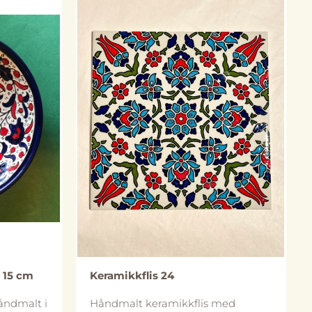
sk for å
med oss så bestiller vi det inn for
størrelse
deg! Prisen kan da også bli noe
oe fra
lavere avhengig av antall og frakt.
Vi kan også bestille inn i andre
størrelser/farger. Håndlaget i Al-
På lager
Khalil (Hebron), Palestina.
Størrelse: 15 x 15 cm (Merk at
utforming kan avvike noe fra
bildene).
 15 cm
Keramikkflis 24
åndmalt i
Håndmalt keramikkflis med