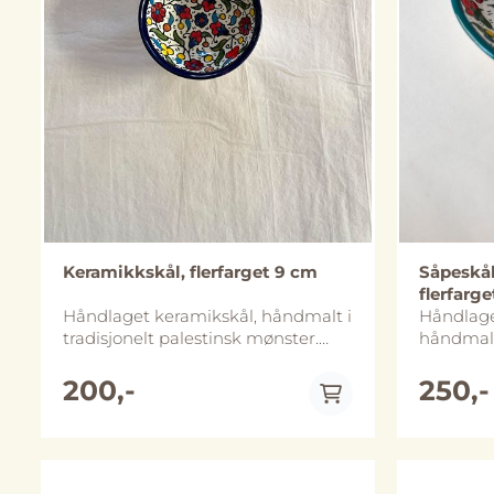
Keramikkskål, flerfarget 9 cm
Såpeskål
flerfarge
Håndlaget keramikskål, håndmalt i
Håndlage
tradisjonelt palestinsk mønster.
håndmalt 
Diameter er ca 9 cm og skålen er
mønster. 
ca 4 cm høy. Skålene finnes i flere
hull slik
200,-
250,-
ulike størrelser. Håndlaget i Al-
såpen holder
Khalil (Hebron), Palestina. Skålene
Al-Khalil
tåler oppvaskmaskin, vi anbefaler
Såpeskåle
likevel håndvask for å bevare de
og 2,5 cm høy. Merk at
lenger. Merk at størrelse og
utformin