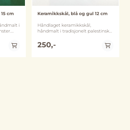
 15 cm
Keramikkskål, blå og gul 12 cm
åndmalt i
Håndlaget keramikkskål,
nster.
håndmalt i tradisjonelt palestinsk
kålen er
mønster. Diameter er ca 12 cm og
 i flere
skålen er ca 5 cm høy. Skålene
250,-
i Al-
finnes i flere ulike størrelser.
e
Håndlaget i Al-Khalil (Hebron),
 og
Palestina. Skålene tåler både
er likevel
mikrobølgeovn og oppvaskmaskin,
lenger.
vi anbefaler likevel håndvask for å
rming kan
bevare de lenger. Merk at størrelse
og utforming kan avvike noe fra
bildene.