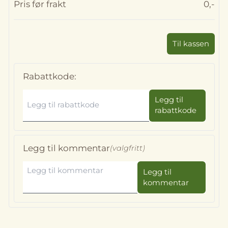
Pris før frakt
0,-
Til kassen
Rabattkode:
Legg til
rabattkode
Legg til kommentar
(valgfritt)
Legg til
kommentar