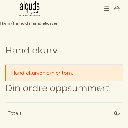
Hopp til innhold
Hjem
/
Innhold i handlekurven
Handlekurv
Handlekurven din er tom.
Din ordre oppsummert
Totalt
0,-