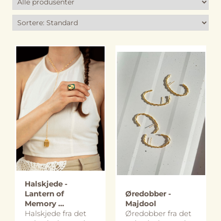
På lager
På lager
Halskjede -
Lantern of
Øredobber -
Memory ...
Majdool
Halskjede fra det
Øredobber fra det