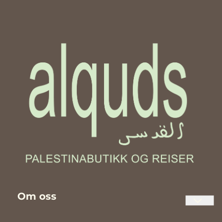
forteller historier
forteller historier
om barndom,
om barndom,
tilhørighet og arv.
tilhørighet og arv.
Om oss
Palestinabutikken Al Quds er en norsk nettbutikk