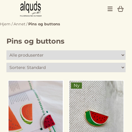
Hopp til innhold
Hjem
/
Annet
/
Pins og buttons
Pins og buttons
Ny
På lager
På lager