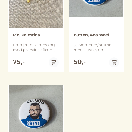
Pin, Palestina
Button, Ana Wael
Emaljert pin i messing
Jakkemerke/button
med palestinsk flagg.
med illustrasjon
ca 2 cm bred.
og teksten "Ana Wael"
75,-
fra Ana Falastin-
50,-
kampanjen
til Aksjonsgruppa for
Palestina. Ca. 5,5 cm
stor. Selges til inntekt
for Aksjonsgruppa for
Palestina og ved å kjøpe
disse støtter du deres
arbeid og aksjoner. Følg
de på sosiale medier
her: www.instagram.com/aksjo