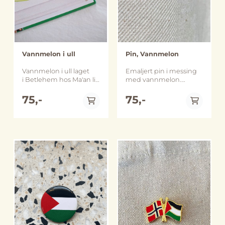
Vannmelon i ull
Pin, Vannmelon
Vannmelon i ull laget
Emaljert pin i messing
i Betlehem hos Ma'an lil-
med vannmelon.
Hayat. Vannmelonen er
Vannmelonen har i flere
egentlig et bokmerke,
75,-
tiår vært et viktig
75,-
men flere av oss bruker
symbol for den
den ofte som en brosje
palestinske
ved hjelp av en
motstandskampen.
sikkerhetsnål. Du kan
Kunstneren Khaled
også sy en tråd
Khourani var en av dem
gjennom den og
som bidro til dette med
henge den opp. Ma'an
sin versjon av
lil-Hayat er et
vannmelonen, i en tid
På lager
På lager
aktivitetssenter
da det palestinske
som fokuserer på å
flagget var bannlyst av
skape felleskap
den israelske
for mennesker med og
okkupasjonsmakten.
uten
Ca 2,7 cm lang.
utviklingshemning. De
jobber særlig