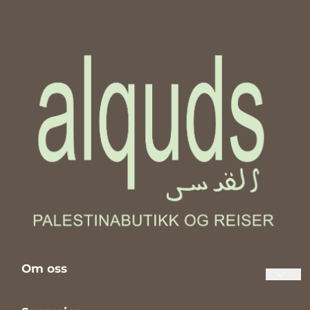
Om oss
Palestinabutikken Al Quds er en norsk nettbutikk og butikk