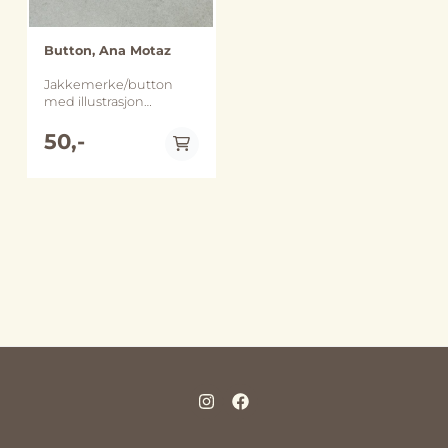
Button, Ana Motaz
Jakkemerke/button
med illustrasjon
og teksten "Ana Motaz"
fra Ana Falastin-
50,-
kampanjen
til Aksjonsgruppa for
Palestina. Ca. 5,5 cm
stor. Selges til inntekt
for Aksjonsgruppa for
Palestina og ved å kjøpe
disse støtter du deres
arbeid og aksjoner. Følg
de på sosiale medier
her: www.instagram.com/aksjonsstemmer.for.palestina