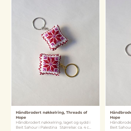
Håndbrodert nøkkelring, Threads of
Håndbroder
Hope
Hope
Håndbrodert nøkkelring, laget og sydd i
Håndbrodert
Beit Sahour i Palestina Størrelse: ca. 4 cm
Beit Sahour i Palesti