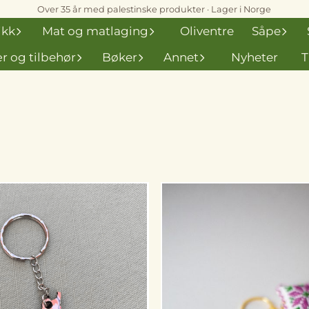
Over 35 år med palestinske produkter · Lager i Norge
ikk
Mat og matlaging
Oliventre
Såpe
r og tilbehør
Bøker
Annet
Nyheter
T
På lager
På lager