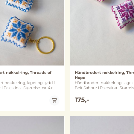
t nøkkelring, Threads of
Håndbrodert nøkkelring, Thr
Hope
 nøkkelring, laget og sydd i
Håndbrodert nøkkelring, laget 
na Størrelse: ca. 4 cm
Beit Sahour i Palestina Størrelse: ca. 4 cm
x 4 cm Metall: nøkkelring og kjede
llom sølv- og gullfarget variant
varierer mellom sølv- og gullfar
175,-
rgene kan avvike noe fra
(merk at fargene kan avvike noe
bildene)