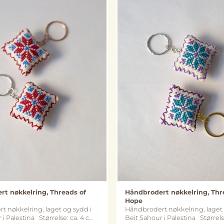
t nøkkelring, Threads of
Håndbrodert nøkkelring, Thr
Hope
 nøkkelring, laget og sydd i
Håndbrodert nøkkelring, laget 
na Størrelse: ca. 4 cm
Beit Sahour i Palestina Størrelse: ca. 4 cm