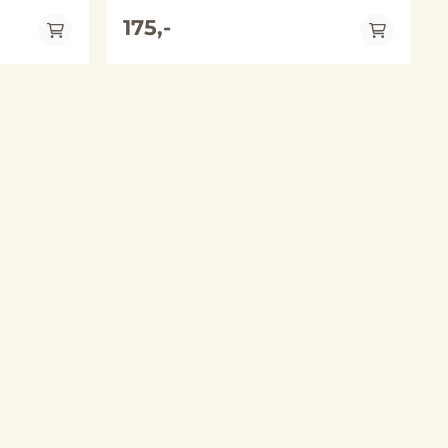
x 4 cm Metall: nøkkelring og kjede
get variant
varierer mellom sølv- og gullfarget variant
175,-
 fra
(merk at fargene kan avvike noe fra
bildene)