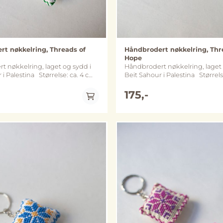
t nøkkelring, Threads of
Håndbrodert nøkkelring, Thr
Hope
 nøkkelring, laget og sydd i
Håndbrodert nøkkelring, laget 
na Størrelse: ca. 4 cm
Beit Sahour i Palestina Størrelse: ca. 4 cm
x 4 cm Metall: nøkkelring og kjede
llom sølv- og gullfarget variant
varierer mellom sølv- og gullfar
175,-
rgene kan avvike noe fra
(merk at fargene kan avvike noe
bildene)
På lager
På lager