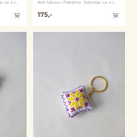
Beit Sahour i Palestina Størrelse: ca. 4 cm
x 4 cm Metall: nøkkelring og kjede
get variant
varierer mellom sølv- og gullfarget variant
175,-
 fra
(merk at fargene kan avvike noe fra
bildene)
På lager