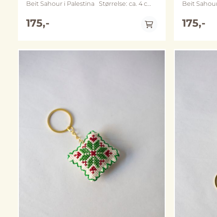
Beit Sahour i Palestina Størrelse: ca. 4 cm
Beit Sahour i Palesti
x 4 cm Metall: nøkkelring og kjede
x 4 cm Metall: nøkkelring og kjede
varierer mellom sølv- og gullfarget variant
175,-
varierer me
175,-
(merk at fargene kan avvike noe fra
(merk at fa
bildene)
bildene)
På lager