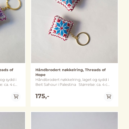
eads of
Håndbrodert nøkkelring, Threads of
Hope
og sydd i
Håndbrodert nøkkelring, laget og sydd i
Beit Sahour i Palestina Størrelse: ca. 4 cm
x 4 cm Metall: nøkkelring og kjede
get variant
varierer mellom sølv- og gullfarget variant
175,-
 fra
(merk at fargene kan avvike noe fra
bildene)