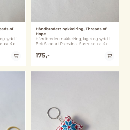
eads of
Håndbrodert nøkkelring, Threads of
Hope
og sydd i
Håndbrodert nøkkelring, laget og sydd i
Beit Sahour i Palestina Størrelse: ca. 4 cm
x 4 cm Metall: nøkkelring og kjede
get variant
varierer mellom sølv- og gullfarget variant
175,-
 fra
(merk at fargene kan avvike noe fra
bildene)
På lager