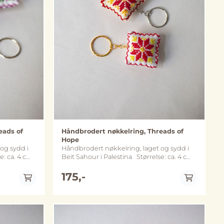
eads of
Håndbrodert nøkkelring, Threads of
Hope
og sydd i
Håndbrodert nøkkelring, laget og sydd i
Beit Sahour i Palestina Størrelse: ca. 4 cm
x 4 cm Metall: nøkkelring og kjede
get variant
varierer mellom sølv- og gullfarget variant
175,-
 fra
(merk at fargene kan avvike noe fra
bildene)
På lager