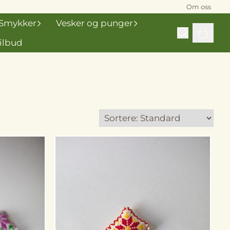
Om oss
Smykker
Vesker og punger
ilbud
På lager