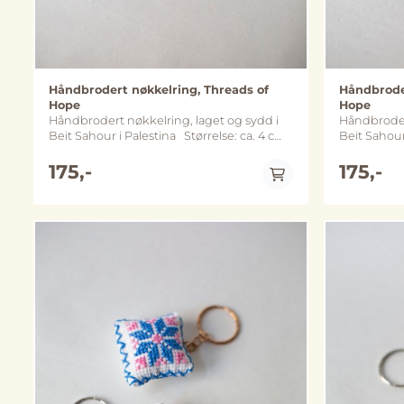
Håndbrodert nøkkelring, Threads of
Håndbroder
Hope
Hope
Håndbrodert nøkkelring, laget og sydd i
Håndbrodert
Beit Sahour i Palestina Størrelse: ca. 4 cm
Beit Sahour i Palesti
x 4 cm Metall: nøkkelring og kjede
x 4 cm Metall: nøkkelring og kjede
varierer mellom sølv- og gullfarget variant
175,-
varierer me
175,-
(merk at fargene kan avvike noe fra
(merk at fa
bildene)
bildene)
På lager