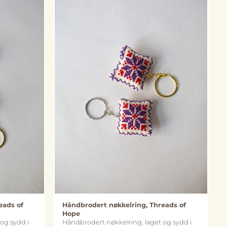
eads of
Håndbrodert nøkkelring, Threads of
Hope
og sydd i
Håndbrodert nøkkelring, laget og sydd i