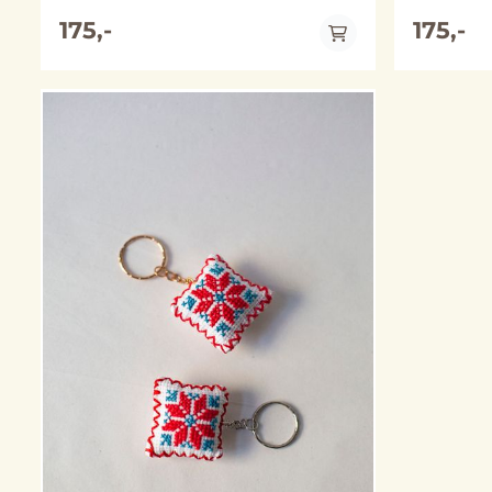
x 4 cm Metall: nøkkelring og kjede
x 4 cm Metall: nøkkelring og kjede
varierer mellom sølv- og gullfarget variant
175,-
varierer me
175,-
(merk at fargene kan avvike noe fra
(merk at fa
bildene)
bildene)