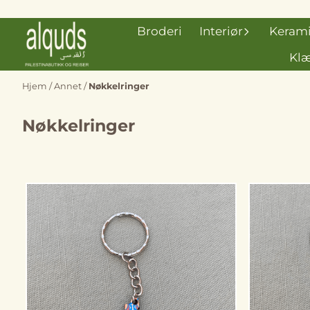
Hopp til innhold
Broderi
Interiør
Keram
Klæ
Hjem
/
Annet
/
Nøkkelringer
Nøkkelringer
På lager