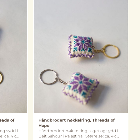
eads of
Håndbrodert nøkkelring, Threads of
Hope
og sydd i
Håndbrodert nøkkelring, laget og sydd i
Beit Sahour i Palestina Størrelse: ca. 4 cm