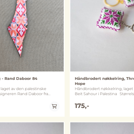
g - Rand Daboor 84
Håndbrodert nøkkelring, Thr
Hope
laget av den palestinske
Håndbrodert nøkkelring, laget 
esigneren Rand Daboor fra
Beit Sahour i Palestina Størrelse: ca. 4 cm
a. 2,5 x 8 cm
x 4 cm Metall: nøkkelring og kjede
varierer mellom sølv- og gullfar
175,-
(merk at fargene kan avvike noe
bildene)
På lager
På lager