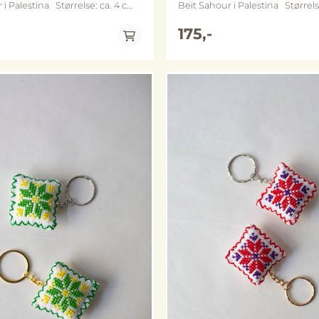
na Størrelse: ca. 4 cm
Beit Sahour i Palestina Størrelse: ca. 4 cm
x 4 cm Metall: nøkkelring og kjede
llom sølv- og gullfarget variant
varierer mellom sølv- og gullfar
175,-
rgene kan avvike noe fra
(merk at fargene kan avvike noe
bildene)
På lager
På lager