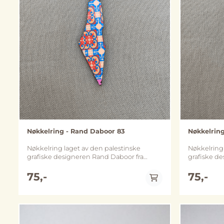
Nøkkelring - Rand Daboor 83
Nøkkelrin
Nøkkelring laget av den palestinske
Nøkkelring 
grafiske designeren Rand Daboor fra
grafiske d
Ramallah. Ca. 2 x 7 cm
Ramallah. C
75,-
75,-
På lager