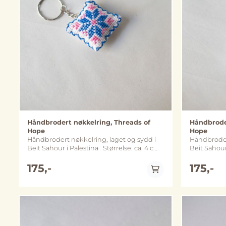
Håndbrodert nøkkelring, Threads of
Håndbroder
Hope
Hope
Håndbrodert nøkkelring, laget og sydd i
Håndbrodert
Beit Sahour i Palestina Størrelse: ca. 4 cm
Beit Sahour i Palesti
x 4 cm Metall: nøkkelring og kjede
x 4 cm Metall: nøkkelring og kjede
varierer mellom sølv- og gullfarget variant
175,-
varierer me
175,-
(merk at fargene kan avvike noe fra
(merk at fa
bildene)
bildene)
På lager