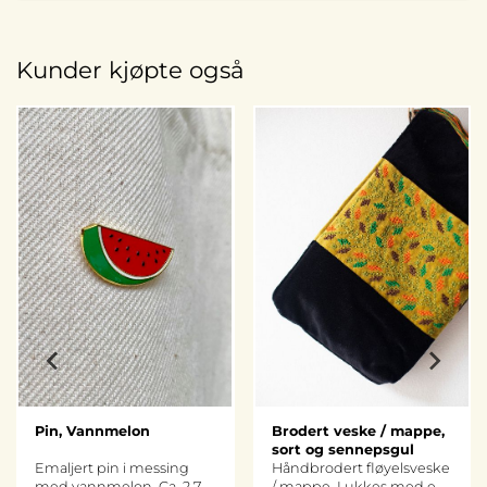
Kunder kjøpte også
Pin, Vannmelon
Brodert veske / mappe,
sort og sennepsgul
Emaljert pin i messing
Håndbrodert fløyelsveske
med vannmelon. Ca 2,7
/ mappe. Lukkes med en