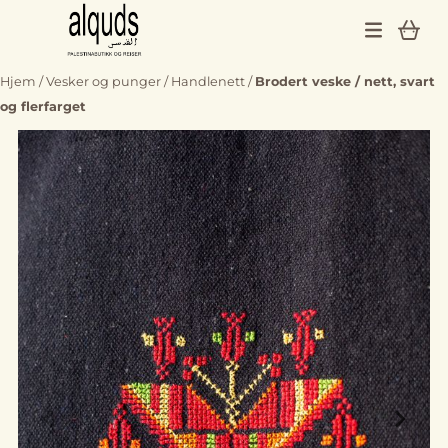
Hopp til innhold
Hjem
/
Vesker og punger
/
Handlenett
/
Brodert veske / nett, svart
og flerfarget