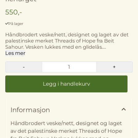
550,-
På lager
Håndbrodert veske/nett, designet og laget av det
palestinske merket Threads of Hope fra Beit
Sahour. Vesken lukkes med en glidelås.
Størrelse: ca. 32 x 35,5 cm Håndlaget og sydd i Beit
Les mer
Sahour, på Vestbredden i Palestina. Merk: Farge,
størrelse og utforming kan variere noe fra bildene.
-
+
Informasjon
Håndbrodert veske/nett, designet og laget
av det palestinske merket Threads of Hope