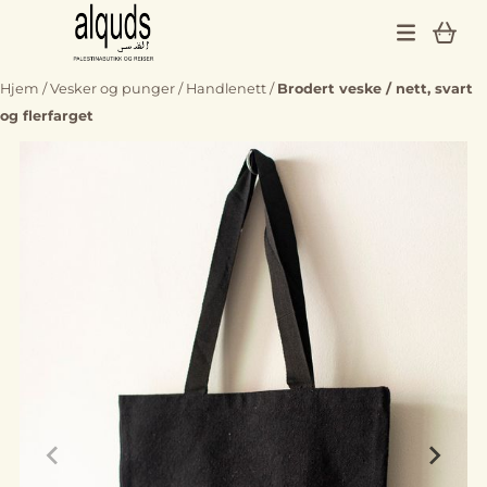
Hopp til innhold
Hjem
/
Vesker og punger
/
Handlenett
/
Brodert veske / nett, svart
og flerfarget