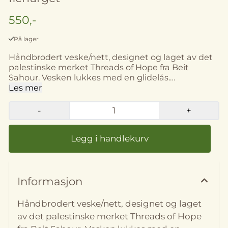
550,-
På lager
Håndbrodert veske/nett, designet og laget av det
palestinske merket Threads of Hope fra Beit
Sahour. Vesken lukkes med en glidelås.
Størrelse: ca. 32 x 35,5 cm Håndlaget og sydd i Beit
Les mer
Sahour, på Vestbredden i Palestina. Merk: Farge,
størrelse og utforming kan variere noe fra bildene.
-
+
Informasjon
Håndbrodert veske/nett, designet og laget
av det palestinske merket Threads of Hope