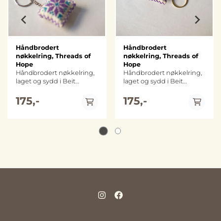
Håndbrodert
Håndbrodert
nøkkelring, Threads of
nøkkelring, Threads of
Hope
Hope
Håndbrodert nøkkelring,
Håndbrodert nøkkelring,
laget og sydd i Beit
laget og sydd i Beit
Sahour i Palestina
Sahour i Palestina
Størrelse: ca. 4 cm x 4 cm
175,-
Størrelse: ca. 4 cm x 4 cm
175,-
Metall: nøkkelring og
Metall: nøkkelring og
kjede varierer mellom
kjede varierer mellom
sølv- og gullfarget variant
sølv- og gullfarget variant
(merk at fargene kan
(merk at fargene kan
avvike noe fra bildene)
avvike noe fra bildene)