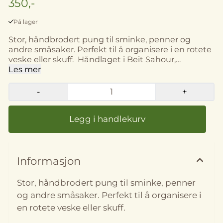
350,-
På lager
Stor, håndbrodert pung til sminke, penner og
andre småsaker. Perfekt til å organisere i en rotete
veske eller skuff. Håndlaget i Beit Sahour,
Palestina Størrelse: 16 x 20 cm (merk at farge,
Les mer
størrelse og utforming kan avvike noe fra bildene)
-
+
På lager
På lager
Informasjon
Stor, håndbrodert pung til sminke, penner
og andre småsaker. Perfekt til å organisere i
en rotete veske eller skuff.