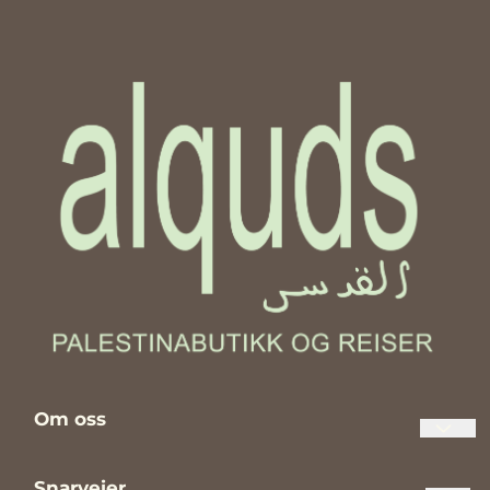
Om oss
Palestinabutikken Al Quds er en norsk nettbutikk og butikk
Snarveier