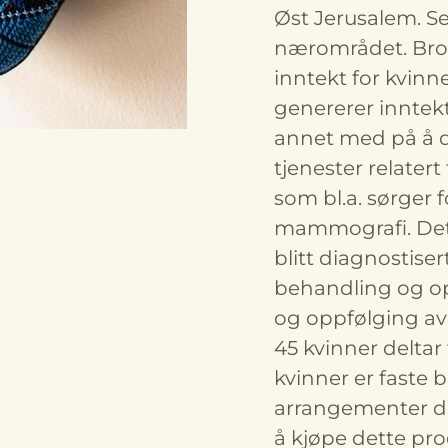
Øst Jerusalem. Se
nærområdet. Brode
inntekt for kvinn
genererer inntekt 
annet med på å dr
tjenester relater
som bl.a. sørger f
mammografi. Dette
blitt diagnostiser
behandling og opp
og oppfølging av 
45 kvinner deltar f
kvinner er faste 
arrangementer de
å kjøpe dette pro