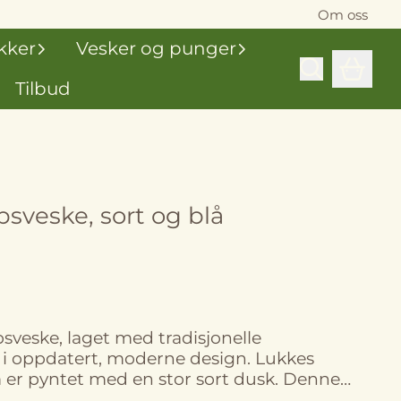
Om oss
kker
Vesker og punger
Tilbud
psveske, sort og blå
sveske, laget med tradisjonelle
 i oppdatert, moderne design. Lukkes
 pyntet med en stor sort dusk. Denne
enteret i Abu Dis som ligger på