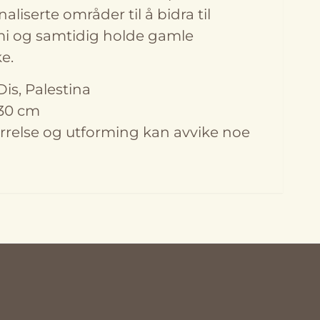
aliserte områder til å bidra til
i og samtidig holde gamle
ke.
is, Palestina
x 30 cm
ørrelse og utforming kan avvike noe