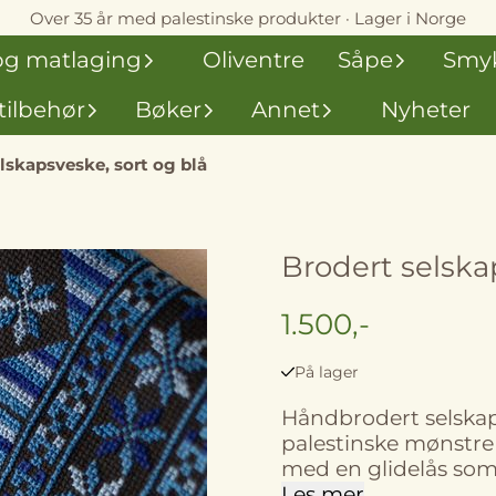
Over 35 år med palestinske produkter · Lager i Norge
og matlaging
Oliventre
Såpe
Smy
tilbehør
Bøker
Annet
Nyheter
lskapsveske, sort og blå
Brodert selska
1.500,-
På lager
Håndbrodert selskap
palestinske mønstre
med en glidelås som er
er laget ved kvinnes
Les mer