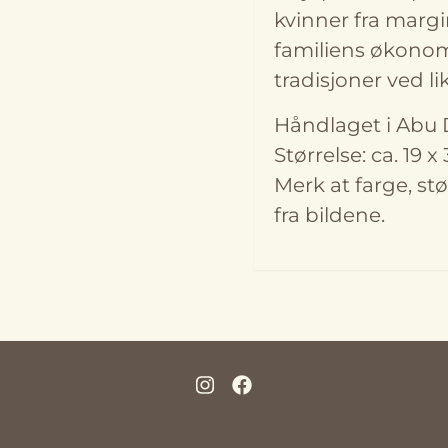
kvinner fra margin
familiens økonom
tradisjoner ved li
Håndlaget i Abu D
Størrelse: ca. 19 
Merk at farge, st
fra bildene.