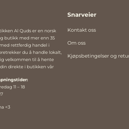
Snarveier
Kontakt oss
tikken Al Quds er en norsk
og butikk med mer enn 35
Om oss
 med rettferdig handel i
oretrekker du å handle lokalt,
Kjøpsbetingelser og retu
lig velkommen til å hente
 din direkte i butikken vår
pningstider:
redag 11 – 18
17
na <3