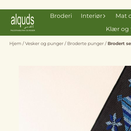
Hopp til innhold
Broderi
Interiør
Mat 
Klær og 
Hjem
/
Vesker og punger
/
Broderte punger
/
Brodert se