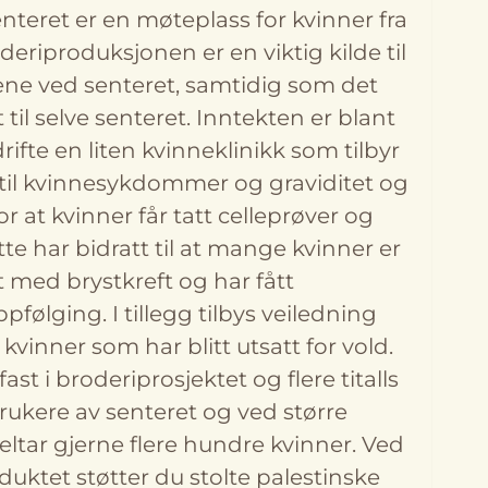
nteret er en møteplass for kvinner fra
riproduksjonen er en viktig kilde til
ene ved senteret, samtidig som det
til selve senteret. Inntekten er blant
ifte en liten kvinneklinikk som tilbyr
t til kvinnesykdommer og graviditet og
or at kvinner får tatt celleprøver og
 har bidratt til at mange kvinner er
t med brystkreft og har fått
følging. I tillegg tilbys veiledning
kvinner som har blitt utsatt for vold.
ast i broderiprosjektet og flere titalls
brukere av senteret og ved større
ltar gjerne flere hundre kvinner. Ved
duktet støtter du stolte palestinske