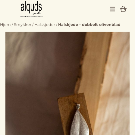
Hopp til innhold
Hjem
/
Smykker
/
Halskjeder
/
Halskjede - dobbelt olivenblad