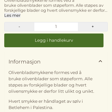
Olivenbladsmykkene formes ved å
bruke olivenblader som støpeform. Alle støpes av
forskjellige blader og hvert olivensmykke er derfor
litt ulikt og unikt. Hvert smykke er håndlaget av
Les mer
sølv i Betlehem i Palestina. Størrelse: Bladene
på anhenget er ca 5 cm lange.
-
+
Informasjon
Olivenbladsmykkene formes ved å
bruke olivenblader som støpeform. Alle
støpes av forskjellige blader og hvert
olivensmykke er derfor litt ulikt og unikt.
Hvert smykke er håndlaget av sølv i
Betlehem i Palestina.