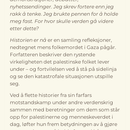
jobbet som rådgiver i Redd Barna og som
nyhetssendinger. Jeg skrev fortere enn jeg
utenriksjournalist i Klassekampen. I 2022 ga hun ut
boken Jeg er ikke polakken din (Forlaget
rakk å tenke. Jeg brukte pennen for å holde
Manifest). Språk: Bokmål Format: Pocket
meg fast. For hvor skulle verden gå videre
Utgivelsesår: 2026 Antall sider: 107 Forlag: Manifest
etter dette?
Historien er nå
er en samling refleksjoner,
nedtegnet mens folkemordet i Gaza pågår.
Forfatteren beskriver den rystende
virkeligheten det palestinske folket lever
under – og fortvilelsen ved å stå på sidelinja
og se den katastrofale situasjonen utspille
seg.
Ved å flette historier fra sin farfars
motstandskamp under andre verdenskrig
sammen med beretninger om dem som står
opp for palestinerne og menneskeverdet i
dag, løfter hun frem betydningen av å gjøre