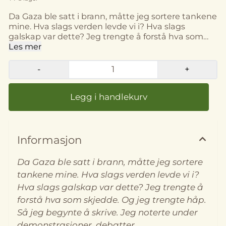
Da Gaza ble satt i brann, måtte jeg sortere tankene
mine. Hva slags verden levde vi i? Hva slags
galskap var dette? Jeg trengte å forstå hva som
skjedde. Og jeg trengte håp. Så jeg begynte å
Les mer
skrive. Jeg noterte under demonstrasjoner,
debatter, nyhetssendinger. Jeg skrev fortere enn
-
+
jeg rakk å tenke. Jeg brukte pennen for å holde
meg fast. For hvor skulle verden gå videre
etter dette? Historien er nå er en samling
refleksjoner, nedtegnet mens folkemordet i Gaza
pågår. Forfatteren beskriver den rystende
virkeligheten det palestinske folket lever under –
og fortvilelsen ved å stå på sidelinja og se den
Informasjon
katastrofale situasjonen utspille seg. Ved å flette
historier fra sin farfars motstandskamp under
Da Gaza ble satt i brann, måtte jeg sortere
andre verdenskrig sammen med beretninger om
tankene mine. Hva slags verden levde vi i?
dem som står opp for palestinerne og
Hva slags galskap var dette? Jeg trengte å
menneskeverdet i dag, løfter hun frem
betydningen av å gjøre motstand – og av å holde
forstå hva som skjedde. Og jeg trengte håp.
fast ved håpet, selv i dystre tider. Ewa Sapieżyńska
Så jeg begynte å skrive. Jeg noterte under
(f. 1980) er sosiolog og forfatter. Hun har tidligere
demonstrasjoner, debatter,