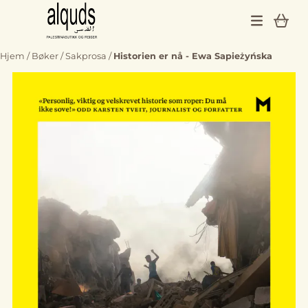
Hopp til innhold
Hjem
/
Bøker
/
Sakprosa
/
Historien er nå - Ewa Sapieżyńska