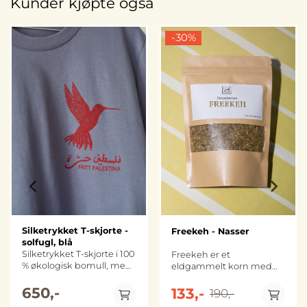
Kunder kjøpte også
-30%
Silketrykket T-skjorte -
Freekeh - Nasser
solfugl, blå
Silketrykket T-skjorte i 100
Freekeh er et
% økologisk bomull, med
eldgammelt korn med
trykk foran og et mindre
dype røtter i palestinsk
trykk bak ved
650,-
matkultur. I tusenvis av år
133,-
190,-
nakken. Silketrykket på
har palestinske bønder