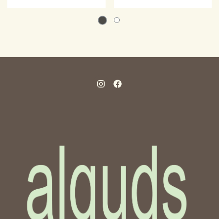
Grünerløkka av 10/10.
produsert freekeh på den
Passform: De er litt store i
tradisjonelle måten.
størrelsen. Motivet er
Hveten høstes om våren
designet av kunstner
mens kornene er grønne
Shatha Safi / Bint Elshams
og frøene fortsatt myke.
og er av
Etter høsting blir kornet
palestinasolfuglen,
soltørket og deretter
Palestinas nasjonalfugl.
ristet over åpen ild før
Under motivet står det
skallet forsiktig gnis av.
skrevet Fritt Palestina på
Denne prosessen gir
arabisk og norsk.
kornet en særegen ristet
Kunsteren bor i
smak og rik tekstur.
Betlehem i Palestina. T-
Naturlig full av viktige
skjorten er en del av
næringsstoffer, spesielt
et samarbeid mellom tre
fiber og protein, er
kunstnere i Palestina,
freekeh kjent for sin
Palestinakomiteen i
unike kulinariske
Norge og
allsidighet. Laget i
Palestinabutikken Al
Palestina. Ingredienser:
Quds. Kunstnerne
Durumhvete.
er Shatha Safi (Betlehem),
Nettoinnhold: 300 gram.
Rand Dabboor (Ramallah)
og Ayed Arafah
(Betlehem). Ved å kjøpe
og bruke disse, bidrar du
til å synliggjøre