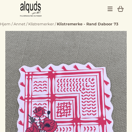
Hopp til innhold
Hjem
/
Annet
/
Klistremerker
/
Klistremerke - Rand Daboor 73