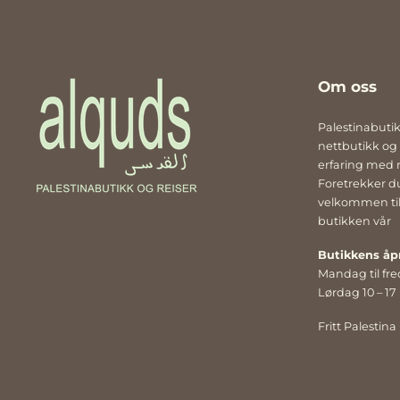
dekorativ 
pakket i en fin
sertifisert
merket
Om oss
Palestinabuti
nettbutikk og
erfaring med r
Foretrekker du
velkommen til 
butikken vår
Butikkens åp
Mandag til fre
Lørdag 10 – 17
Fritt Palestina