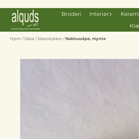
Hopp til innhold
Broderi
Interiør
Keram
Klæ
Hjem
/
Såpe
/
Såpestykker
/
Nablussåpe, mynte