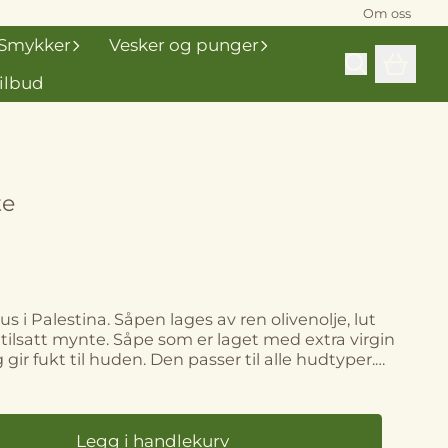
Om oss
Smykker
Vesker og punger
ilbud
te
s i Palestina. Såpen lages av ren olivenolje, lut
m er laget med extra virgin
 gir fukt til huden. Den passer til alle hudtyper.
t på tradisjonelt vis hos Nablus Soap Company
åpen er sertifisert økologisk av
ECOCERT og halal-merket. ca 100 gram.