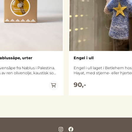
ablussåpe, urter
Engel i ull
vensåpe fra Nablus i Palestina.
Engel i ull laget i Betlehem hos 
av ren olivenolje, kaustisk soda
Hayat, med stjerne- eller hjert
esåpen er tilsatt en
Ma'an lil-Hayat er et aktivitetss
g bestående av salvie, timian,
som fokuserer på å skape felle
90,-
 og tetreolje. Denne
for mennesker med og uten
skal gjøre såpen ekstra
utviklingshemning. De jobber 
rensende. Såpe som er
med tekstilkunst og kjøper den 
xtra virgin olivenolje både
kvinnelige gjetere i landsbyer 
r fukt til huden. Den passer til
av Betlehem. Ma'an lil-Hayat betyr
laget på
"sammen for livet". Materiale: 100 % ull fra
t vis hos Nablus Soap Company
Betlehem-regionen Størrelse: ca. 7 x 5 cm
er helt tilbake til 1600-
Ma’an Lil-Hayat er den del av L’
 flytende såpen kommer i en
felleskapet, og du kan lese me