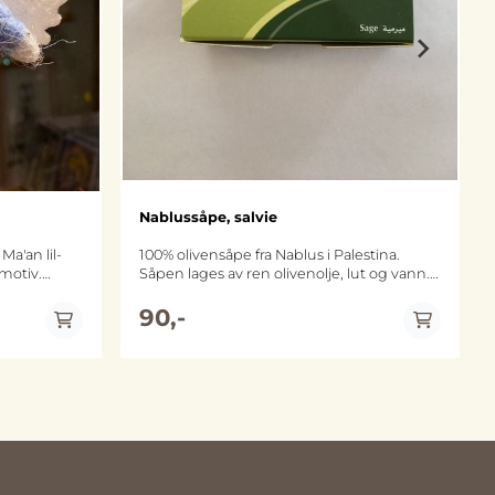
Nablussåpe, salvie
Ma'an lil-
100% olivensåpe fra Nablus i Palestina.
emotiv.
Såpen lages av ren olivenolje, lut og vann.
enter
Salviesåpen er tilsatt salvbieblader som skal
skap
revitalisere og stramme opp huden. Såpe
90,-
som er laget med extra virgin olivenolje
særlig
både renser og gir fukt til huden. Den
rå ullen fra
passer til alle hudtyper. Såpen blir fortsatt
i utkanten
laget på tradisjonelt vis hos Nablus Soap
Company som har røtter helt tilbake til
1600-tallet. Såpen er sertifisert økologisk
av ECOCERT og halal-merket. ca 100 gram.
Arche-
r om