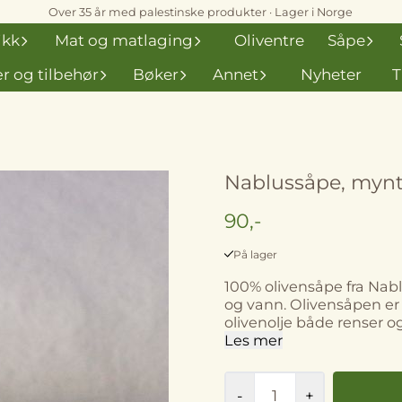
Over 35 år med palestinske produkter · Lager i Norge
ikk
Mat og matlaging
Oliventre
Såpe
r og tilbehør
Bøker
Annet
Nyheter
T
Nablussåpe, myn
90,-
På lager
100% olivensåpe fra Nablu
og vann. Olivensåpen er tilsatt mynte. Såpe so
olivenolje både renser og
Såpen blir fortsatt lage
Les mer
som har røtter helt tilbake til 1600-tallet. S
-
+