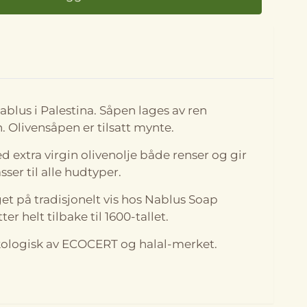
På lager
ablus i Palestina. Såpen lages av ren
n. Olivensåpen er tilsatt mynte.
 extra virgin olivenolje både renser og gir
sser til alle hudtyper.
get på tradisjonelt vis hos Nablus Soap
r helt tilbake til 1600-tallet.
økologisk av ECOCERT og halal-merket.