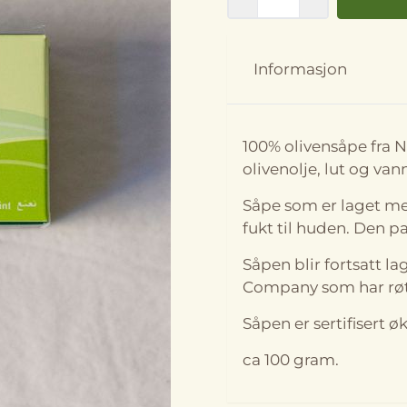
Informasjon
På lager
På lager i
Stjerne
100% olivensåpe fra N
olivenolje, lut og van
Såpe som er laget med
fukt til huden. Den pa
Såpen blir fortsatt la
Company som har røtte
Såpen er sertifisert 
ca 100 gram.