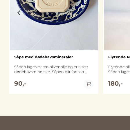
Såpe med dødehavsmineraler
Flytende N
Såpen lages av ren olivenolje og er tilsatt
Flytende oli
dødehavsmineraler. Såpen blir fortsatt
Såpen lages 
laget på tradisjonelt vis hos Nablus Soap
og vann. Urt
Company i Palestina, som har røtter helt
90,-
oljeblandin
180,-
tilbake til 1600-tallet. Såpen er sertifisert
svart cumin
økologisk av ECOCERT og halal-merket.
blandingen 
Ca. 100 gram.
forfriskende og 
laget med e
renser og gi
alle hudtyper. Såpen blir fortsatt 
tradisjonel
som har røtt
tallet. Den