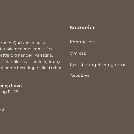
rund flaske med pumpe som er
prosjektene deres her: www.la
 gaveeske. Såpen er
 økologisk av ECOCERT og halal-
. ca 250 ml.
Snarveier
Kontakt oss
kken Al Quds er en norsk
 butikk med mer enn 35 års
Om oss
ettferdig handel i Palestina.
 å handle lokalt, er du hjertelig
Kjøpsbetingelser og retur
å hente bestillingen din direkte i
Gavekort
ningstider:
dag 11 – 18
 <3