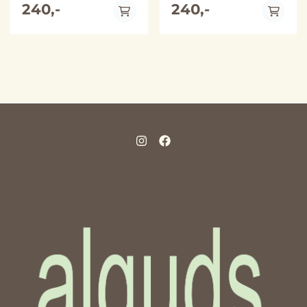
winning Palestinian poet,
240,-
winning Palestinian poet,
240,-
Mosab Abu Toha. Barely
Mosab Abu Toha. Barely
30 years old, Mosab Abu
30 years old, Mosab Abu
Toha was already a well-
Toha was already a well-
known poet when the
known poet when the
current assault on Gaza
current assault on Gaza
began. After the Israeli
began. After the Israeli
army bombed his house,
army bombed his house,
pulverising a library he
pulverising a library he
had painstakingly built for
had painstakingly built for
community use, he and
community use, he and
his family fled for their
his family fled for their
safety. Not for the first
safety. Not for the first
time in their lives.
time in their lives.
Somehow, amid the
Somehow, amid the
chaos, Abu Toha kept
chaos, Abu Toha kept
writing poems. These are
writing poems. These are
those poems. Uncannily
those poems. Uncannily
clear, direct and
clear, direct and
beautifully tuned, they
beautifully tuned, they
form one of the most
form one of the most
astonishing works of art
astonishing works of art
wrested from wartime.
wrested from wartime.
Here are directives for
Here are directives for
what to do in an air raid
what to do in an air raid
and lyrics about the
and lyrics about the