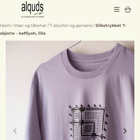
Hopp til innhold
Hjem
/
Klær og tilbehør
/
T-skjorter og gensere
/
Silketrykket T-
skjorte - keffiyeh, lilla