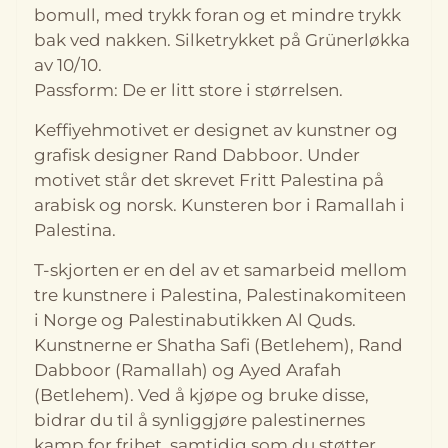
Palestinakomiteen her:
bomull, med trykk foran og et mindre trykk
www.palestinakomiteen.no Kunstneren som har
bak ved nakken. Silketrykket på Grünerløkka
designet dette motivet kan du følge på Instagram
av 10/10.
her: www.instagram.com/randdaboor
Passform: De er litt store i størrelsen.
www.instagram.com/randdabboorgallery
Keffiyehmotivet er designet av kunstner og
grafisk designer Rand Dabboor. Under
motivet står det skrevet Fritt Palestina på
arabisk og norsk. Kunsteren bor i Ramallah i
Palestina.
T-skjorten er en del av et samarbeid mellom
tre kunstnere i Palestina, Palestinakomiteen
i Norge og Palestinabutikken Al Quds.
Kunstnerne er Shatha Safi (Betlehem), Rand
Dabboor (Ramallah) og Ayed Arafah
(Betlehem). Ved å kjøpe og bruke disse,
bidrar du til å synliggjøre palestinernes
kamp for frihet, samtidig som du støtter