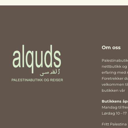
Norge som h
og ved å kjø
å støtte deres 
om arbeidet
www.palest
Om oss
Palestinabuti
nettbutikk og
erfaring med r
Foretrekker du
velkommen til 
butikken vår
Butikkens åp
Mandag til fre
Lørdag 10 – 17
Fritt Palestina