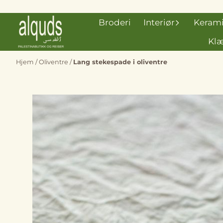
Hopp til innhold
Broderi
Interiør
Keram
Klæ
Hjem
/
Oliventre
/
Lang stekespade i oliventre