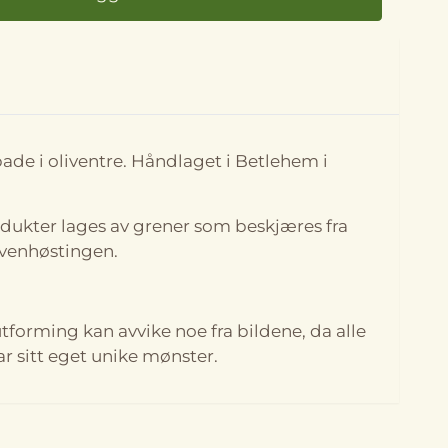
På lager
de i oliventre. Håndlaget i Betlehem i
odukter lages av grener som beskjæres fra
ivenhøstingen.
utforming kan avvike noe fra bildene, da alle
r sitt eget unike mønster.