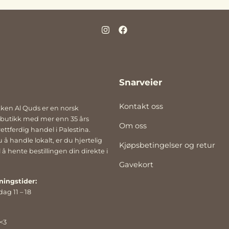
ar laget disse handlenettene
pe en bidrar du også til
arbeid for Palestina. Les mer
 deres her:
inakomiteen.no
Snarveier
Kontakt oss
kken Al Quds er en norsk
 butikk med mer enn 35 års
Om oss
ettferdig handel i Palestina.
 å handle lokalt, er du hjertelig
Kjøpsbetingelser og retur
å hente bestillingen din direkte i
Gavekort
ningstider:
dag 11 – 18
 <3