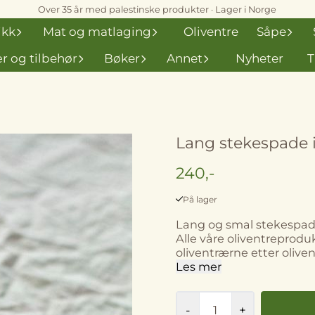
Over 35 år med palestinske produkter · Lager i Norge
ikk
Mat og matlaging
Oliventre
Såpe
r og tilbehør
Bøker
Annet
Nyheter
T
Lang stekespade i
240,-
På lager
Lang og smal stekespade 
Alle våre oliventreprodu
oliventrærne etter olivenhøstingen. Ca 34 cm lang
utforming kan avvike noe 
Les mer
eget unike mønster.
-
+