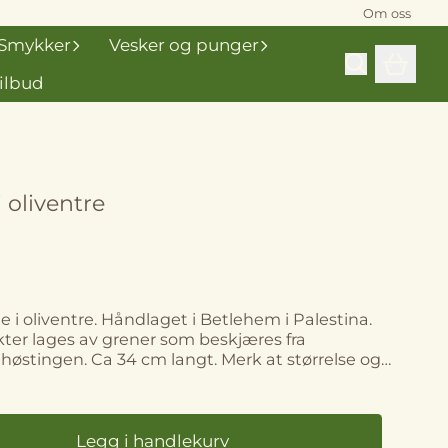
Om oss
Smykker
Vesker og punger
ilbud
 oliventre
i oliventre. Håndlaget i Betlehem i Palestina.
kter lages av grener som beskjæres fra
t. Merk at størrelse og
fra bildene, da alle oliventreprodukter har sitt