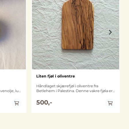
Liten fjøl i oliventre
Håndlaget skjærefjøl i oliventre fra
venolje, lut
Betlehem i Palestina. Denne vakre fjøla er
også fin til servering. Alle våre
ir fukt til
oliventreprodukter lages av grener som
500,-
r
beskjæres fra oliventrærne etter
s hos Nablus
olivenhøstingen. Skjærefjøla er ca 11 bred
elt tilbake
og 25 cm lang. Merk at størrelse og
utforming kan avvike noe fra bildene, da
ECOCERT og halal-merket. ca 120 gram.
alle oliventreprodukter har sitt eget unike