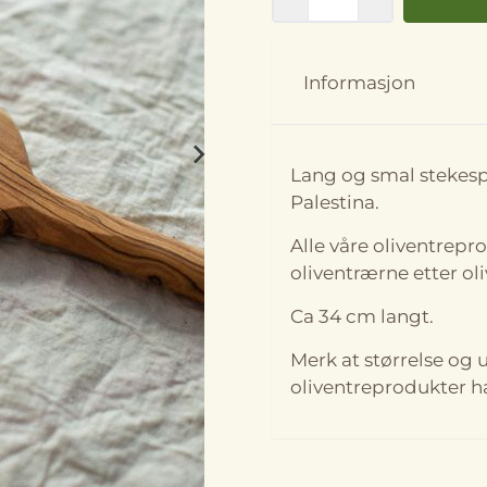
Informasjon
På lager
På lager
Lang og smal stekespa
Palestina.
Alle våre oliventrepr
oliventrærne etter ol
Ca 34 cm langt.
Merk at størrelse og 
oliventreprodukter ha